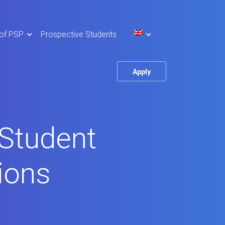
 of PSP
Prospective Students
Apply
 Student
ions