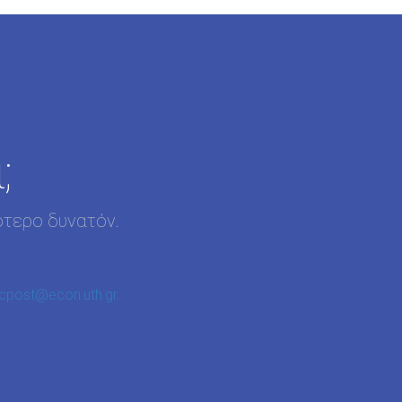
;
ότερο δυνατόν.
cpost@econ.uth.gr
.