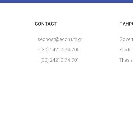
CONTACT
ΠΛΗΡ
secpost@econ.uth.gr
Gover
+(30) 24210-74-700
Studen
+(30) 24210-74-701
Thesis
28ης Οκτωβρίου 78, Βόλος
38333, Ελλάς.