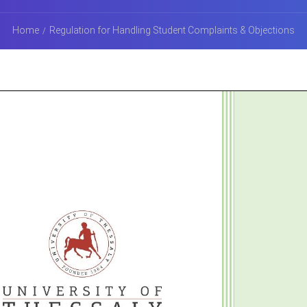
Home
Regulation for Handling Student Complaints & Objections