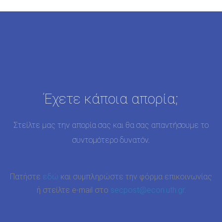
Έχετε κάποια απορία;
Στείλτε μας την απορία σας και θα σας απαντήσουμε το
συντομότερο δυνατόν.
Πατήστε
εδώ
και συμπληρώστε την φόρμα επικοινωνίας
ή στείλτε e-mail στο
secpost@econ.uth.gr
.