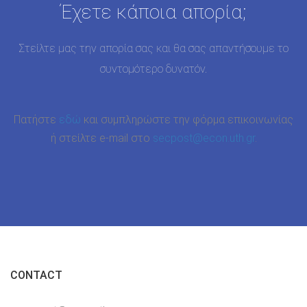
Έχετε κάποια απορία;
Στείλτε μας την απορία σας και θα σας απαντήσουμε το
συντομότερο δυνατόν.
Πατήστε
εδώ
και συμπληρώστε την φόρμα επικοινωνίας
ή στείλτε e-mail στο
secpost@econ.uth.gr
.
CONTACT