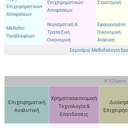
Επιχειρηματικών
Στρατηγική
Επιχειρηματικών
Αποφάσεων
Αποφάσεων
Νομισματική &
Εφαρμοσμένη
Μέθοδοι
Τραπεζική
Οικονομική
Προβλέψεων
Οικονομική
Ανάλυση
Σεμινάριο Μεθοδολογία Έρε
B’ Εξάμηνο
Χρηματοοικονομική
Επιχειρηματική
Διοίκη
Τεχνολογία &
Αναλυτική
Επιχειρή
Επενδύσεις