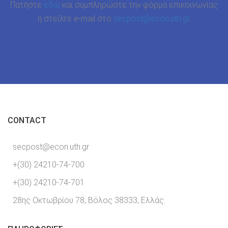
Πατήστε
εδώ
και συμπληρώστε την φόρμα επικοινωνίας
ή στείλτε e-mail στο
secpost@econ.uth.gr
.
CONTACT
secpost@econ.uth.gr
+(30) 24210-74-700
+(30) 24210-74-701
28ης Οκτωβρίου 78, Βόλος 38333, Ελλάς.