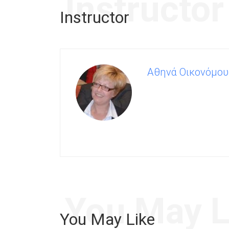
Instructor
Instructor
Αθηνά Οικονόμου
You May L
You May Like