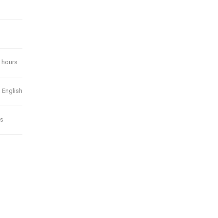
 hours
 English
s