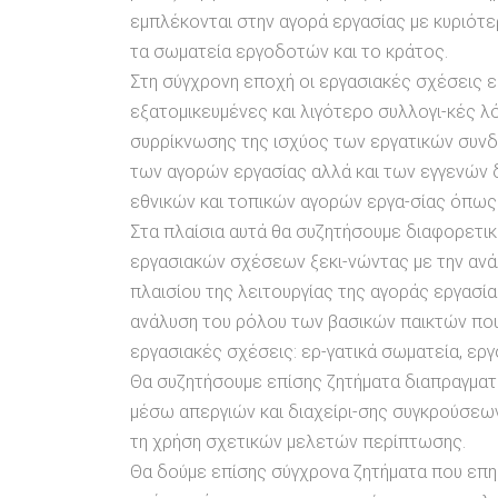
εμπλέκονται στην αγορά εργασίας με κυριότε
τα σωματεία εργοδοτών και το κράτος.
Στη σύγχρονη εποχή οι εργασιακές σχέσεις ε
εξατομικευμένες και λιγότερο συλλογι-κές λ
συρρίκνωσης της ισχύος των εργατικών συν
των αγορών εργασίας αλλά και των εγγενών 
εθνικών και τοπικών αγορών εργα-σίας όπως 
Στα πλαίσια αυτά θα συζητήσουμε διαφορετι
εργασιακών σχέσεων ξεκι-νώντας με την αν
πλαισίου της λειτουργίας της αγοράς εργασία
ανάλυση του ρόλου των βασικών παικτών πο
εργασιακές σχέσεις: ερ-γατικά σωματεία, εργ
Θα συζητήσουμε επίσης ζητήματα διαπραγμα
μέσω απεργιών και διαχείρι-σης συγκρούσεων
τη χρήση σχετικών μελετών περίπτωσης.
Θα δούμε επίσης σύγχρονα ζητήματα που επη