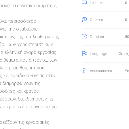
0
Lectures
ρους τα εργατικά σωματεία,
0
Quizzes
ίναι περισσότερο
όγω της σταδιακής
δικάτων, της απελευθέρωσης
50
Duration
δομικών χαρακτηριστικών
η ελληνική αγορά εργασίας.
Greek,
Language
κά θέματα που άπτονται των
άλυση του θεωρητικού
Ye
Assessments
ς και εξειδικεύ-οντας στην
υ διαμορφώνουν τις
οδότες και κράτος.
τεύσεων, διεκδικήσεων πχ
 σε μια σχέση εργασίας, με
ρεάζουν τις εργασιακές