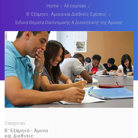
Home
All courses
Β' Εξάμηνο - Άμυνα και Διεθνείς Σχέσεις
Ειδικά Θέματα Οικονομικής & Διοικητικής της Άμυνας
Categories
Β' Εξάμηνο - Άμυνα
και Διεθνείς