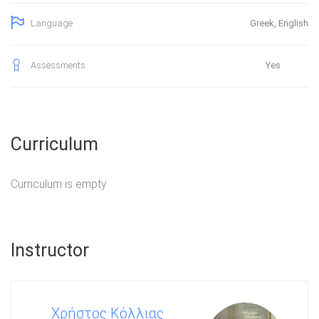
Greek, English
Language
Yes
Assessments
Curriculum
Curriculum is empty
Instructor
Χρήστος Κόλλιας
Καθ