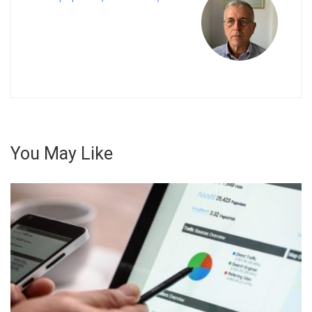
στο
γνω
αντι
«Εφ
Οικο
You May Like