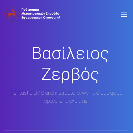
Βασίλειος
Ζερβός
Fantastic LMS and instructors, well laid out, good
speed, and explains.