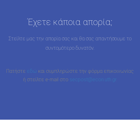
Έχετε κάποια απορία;
Στείλτε μας την απορία σας και θα σας απαντήσουμε το
συντομότερο δυνατόν.
Πατήστε
εδώ
και συμπληρώστε την φόρμα επικοινωνίας
ή στείλτε e-mail στο
secpost@econ.uth.gr
.