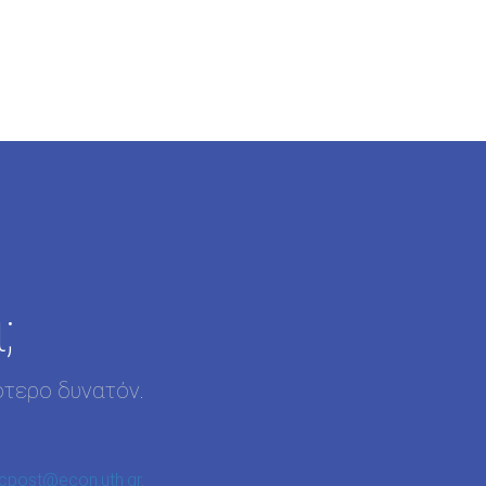
;
ότερο δυνατόν.
cpost@econ.uth.gr
.