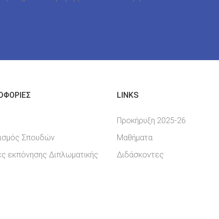
ΟΦΟΡΊΕΣ
LINKS
Προκήρυξη 2025-26
ισμός Σπουδών
Μαθήματα
ες εκπόνησης Διπλωματικής
Διδάσκοντες
ίας