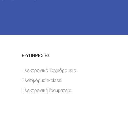
E-YΠΗΡΕΣΊΕΣ
Ηλεκτρονικό Ταχυδρομείο
Πλατφόρμα e-class
Ηλεκτρονική Γραμματεία
Σελίδα Facebook