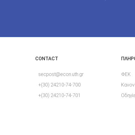
CONTACT
ΠΛΗΡ
secpost@econ.uth.gr
ΦΕΚ
+(30) 24210-74-700
Κανον
+(30) 24210-74-701
Οδηγί
Εργασ
28ης Οκτωβρίου 78, Βόλος
38333, Ελλάς.