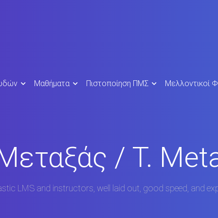
ουδών
Μαθήματα
Πιστοποίηση ΠΜΣ
Μελλοντικοί Φ
 Μεταξάς / T. Met
stic LMS and instructors, well laid out, good speed, and exp