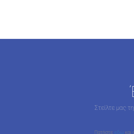
Στείλτε μας τ
Πατήστε
εδώ
και 