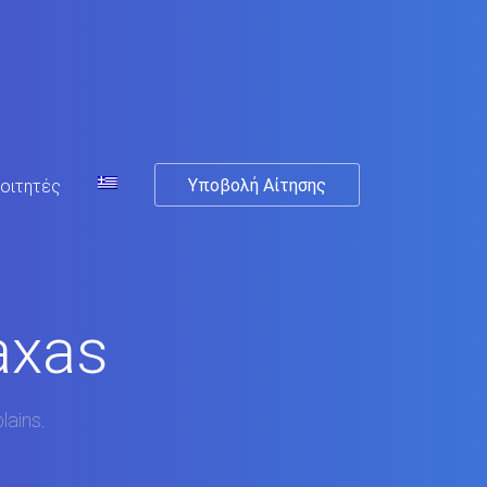
Υποβολή Αίτησης
οιτητές
axas
lains.