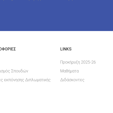
ΟΦΟΡΊΕΣ
LINKS
Προκήρυξη 2025-26
ισμός Σπουδών
Μαθήματα
ες εκπόνησης Διπλωματικής
Διδάσκοντες
ίας