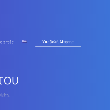
Υποβολή Αίτησης
οιτητές
του
lains.