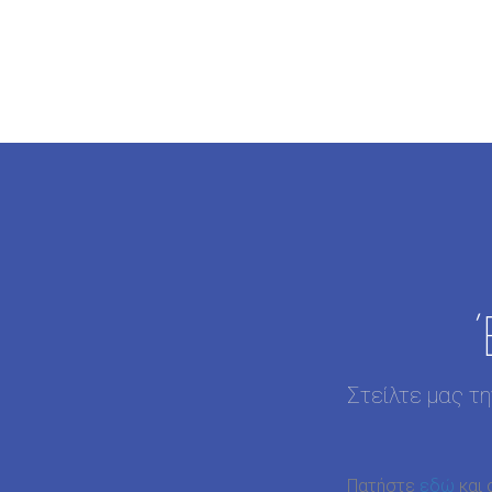
Στείλτε μας τ
Πατήστε
εδώ
και 