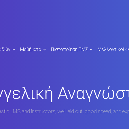
ουδών
Μαθήματα
Πιστοποίηση ΠΜΣ
Μελλοντικοί Φ
γγελική Αναγνώσ
stic LMS and instructors, well laid out, good speed, and exp