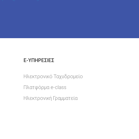
E-YΠΗΡΕΣΊΕΣ
Ηλεκτρονικό Ταχυδρομείο
Πλατφόρμα e-class
Ηλεκτρονική Γραμματεία
Σελίδα Facebook