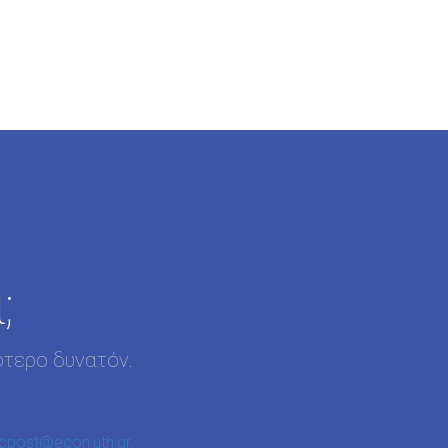
;
ότερο δυνατόν.
cpost@econ.uth.gr
.