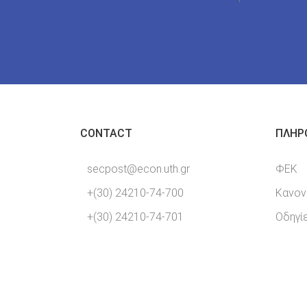
CONTACT
ΠΛΗΡ
secpost@econ.uth.gr
ΦΕΚ
+(30) 24210-74-700
Κανον
+(30) 24210-74-701
Οδηγί
Εργασ
28ης Οκτωβρίου 78, Βόλος
38333, Ελλάς.